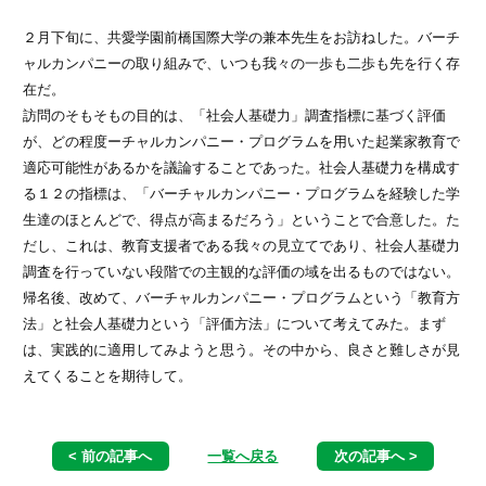
２月下旬に、共愛学園前橋国際大学の兼本先生をお訪ねした。バーチ
ャルカンパニーの取り組みで、いつも我々の一歩も二歩も先を行く存
在だ。
訪問のそもそもの目的は、「社会人基礎力」調査指標に基づく評価
が、どの程度ーチャルカンパニー・プログラムを用いた起業家教育で
適応可能性があるかを議論することであった。社会人基礎力を構成す
る１２の指標は、「バーチャルカンパニー・プログラムを経験した学
生達のほとんどで、得点が高まるだろう」ということで合意した。た
だし、これは、教育支援者である我々の見立てであり、社会人基礎力
調査を行っていない段階での主観的な評価の域を出るものではない。
帰名後、改めて、バーチャルカンパニー・プログラムという「教育方
法」と社会人基礎力という「評価方法」について考えてみた。まず
は、実践的に適用してみようと思う。その中から、良さと難しさが見
えてくることを期待して。
< 前の記事へ
一覧へ戻る
次の記事へ >